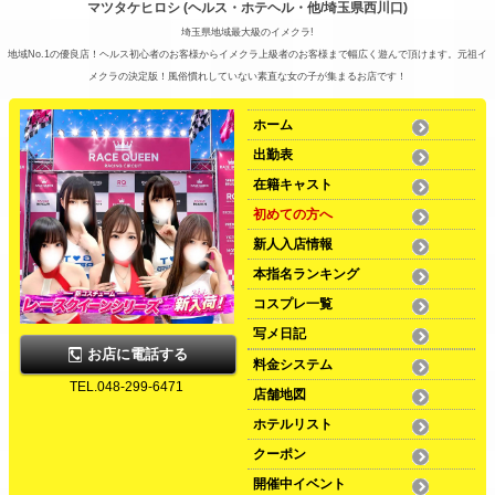
マツタケヒロシ (ヘルス・ホテヘル・他/埼玉県西川口)
埼玉県地域最大級のイメクラ!
地域No.1の優良店！ヘルス初心者のお客様からイメクラ上級者のお客様まで幅広く遊んで頂けます。元祖イ
メクラの決定版！風俗慣れしていない素直な女の子が集まるお店です！
ホーム
出勤表
在籍キャスト
初めての方へ
新人入店情報
本指名ランキング
コスプレ一覧
写メ日記
お店に電話する
料金システム
TEL.048-299-6471
店舗地図
ホテルリスト
クーポン
開催中イベント