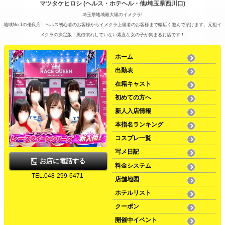
マツタケヒロシ (ヘルス・ホテヘル・他/埼玉県西川口)
埼玉県地域最大級のイメクラ!
地域No.1の優良店！ヘルス初心者のお客様からイメクラ上級者のお客様まで幅広く遊んで頂けます。元祖イ
メクラの決定版！風俗慣れしていない素直な女の子が集まるお店です！
ホーム
出勤表
在籍キャスト
初めての方へ
新人入店情報
本指名ランキング
コスプレ一覧
写メ日記
お店に電話する
料金システム
TEL.048-299-6471
店舗地図
ホテルリスト
クーポン
開催中イベント